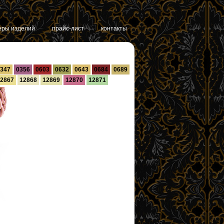
еры изделий
прайс-лист
контакты
347
0356
0603
0632
0643
0684
0689
2867
12868
12869
12870
12871