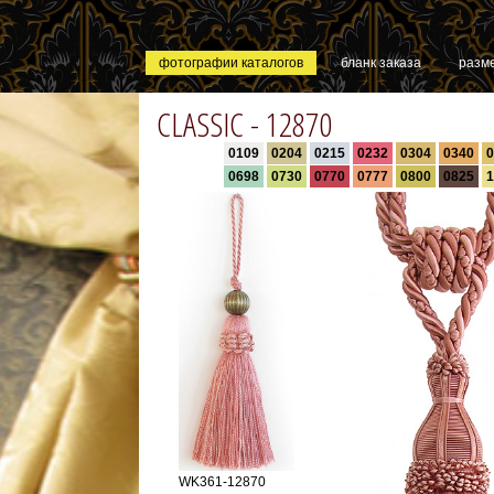
фотографии каталогов
бланк заказа
разм
CLASSIC - 12870
0109
0204
0215
0232
0304
0340
0
0698
0730
0770
0777
0800
0825
1
WK361-12870