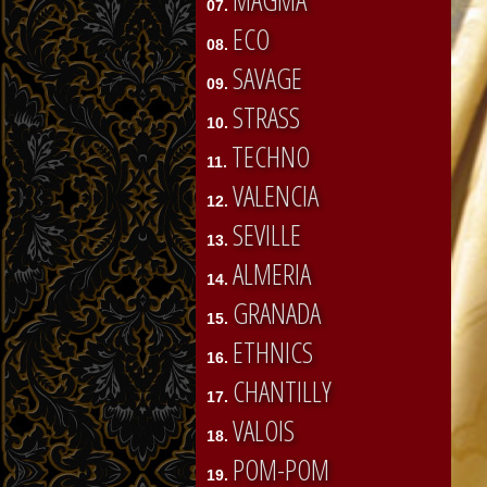
MAGMA
07.
ECO
08.
SAVAGE
09.
STRASS
10.
TECHNO
11.
VALENCIA
12.
SEVILLE
13.
ALMERIA
14.
GRANADA
15.
ETHNICS
16.
CHANTILLY
17.
VALOIS
18.
POM-POM
19.