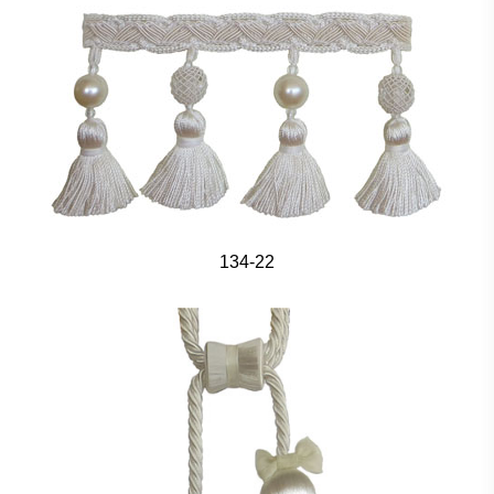
134-22