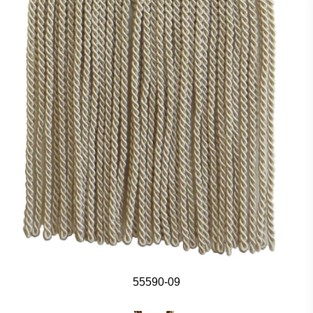
55590-09