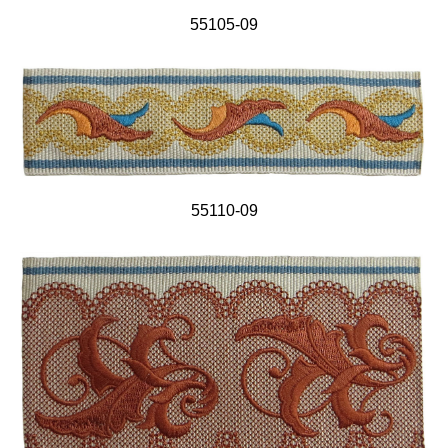
55105-09
55110-09